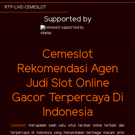
RTP-LIVE-CEMESLOT
Supported by
Cemeslot
Rekomendasi Agen
Judi Slot Online
Gacor Terpercaya Di
Indonesia
Cemeslot
merupakan salah satu situs taruhan online terbaik dan
terpercaya di indonesia yang menyediakan berbagai macam jenis